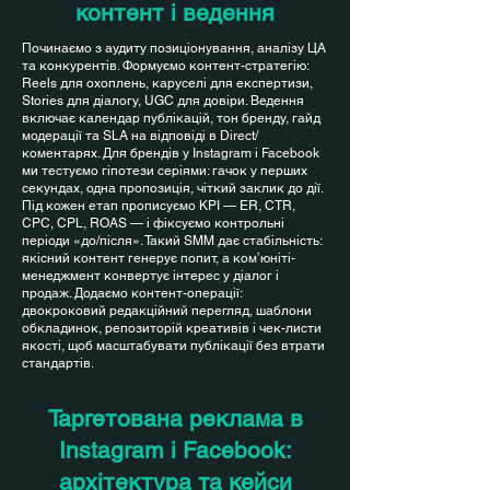
контент і ведення
Починаємо з аудиту позиціонування, аналізу ЦА
та конкурентів. Формуємо контент-стратегію:
Reels для охоплень, каруселі для експертизи,
Stories для діалогу, UGC для довіри. Ведення
включає календар публікацій, тон бренду, гайд
модерації та SLA на відповіді в Direct/
коментарях. Для брендів у Instagram і Facebook
ми тестуємо гіпотези серіями: гачок у перших
секундах, одна пропозиція, чіткий заклик до дії.
Під кожен етап прописуємо KPI — ER, CTR,
CPC, CPL, ROAS — і фіксуємо контрольні
періоди «до/після». Такий SMM дає стабільність:
якісний контент генерує попит, а ком’юніті-
менеджмент конвертує інтерес у діалог і
продаж. Додаємо контент-операції:
двокроковий редакційний перегляд, шаблони
обкладинок, репозиторій креативів і чек-листи
якості, щоб масштабувати публікації без втрати
стандартів.
Таргетована реклама в
Instagram і Facebook:
архітектура та кейси