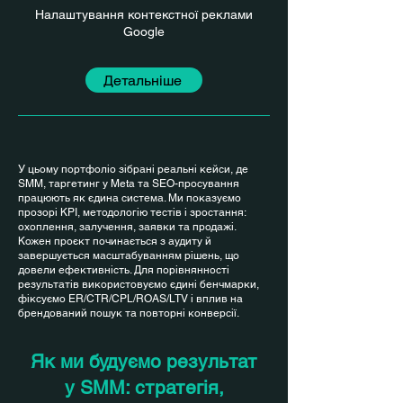
Налаштування контекстної реклами
Google
Детальніше
У цьому портфоліо зібрані реальні кейси, де
SMM, таргетинг у Meta та SEO-просування
працюють як єдина система. Ми показуємо
прозорі KPI, методологію тестів і зростання:
охоплення, залучення, заявки та продажі.
Кожен проєкт починається з аудиту й
завершується масштабуванням рішень, що
довели ефективність. Для порівнянності
результатів використовуємо єдині бенчмарки,
фіксуємо ER/CTR/CPL/ROAS/LTV і вплив на
брендований пошук та повторні конверсії.
Як ми будуємо результат
у SMM: стратегія,