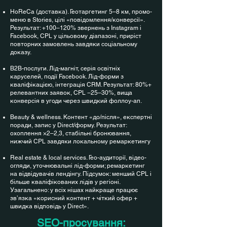
HoReCa (доставка). Геотаргетинг 5–8 км, промо-
меню в Stories, цілі «повідомлення/конверсії».
Результат: +100–120% звернень з Instagram і
Facebook, CPL у цільовому діапазоні, приріст
повторних замовлень завдяки соціальному
доказу.
B2B-послуги. Лід-магніт, серія освітніх
каруселей, події Facebook. Лід-форми з
кваліфікацією, інтеграція CRM. Результат: 80%+
релевантних заявок, CPL −25–30%, вища
конверсія в угоди через швидкий фоллоу-ап.
Beauty & wellness. Контент «до/після», експертні
поради, запис у Direct/форму. Результат:
охоплення ×2–2,3, стабільні бронювання,
нижчий CPL завдяки локальному ремаркетингу
Real estate & local services. Гео-аудиторії, відео-
огляди, уточнювальні лід-форми; ремаркетинг
на відвідувачів лендінгу. Підсумок: менший CPL і
більше кваліфікованих лідів у регіоні.
Узагальнено: у всіх нішах найкраще працює
зв’язка «корисний контент + чіткий офер +
швидка відповідь у Direct».
SEO-просування: