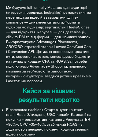
Ми будуємо full-funnel у Meta: холодні аудиторії
(інтереси, поведінка, look-alike), ремаркетинг за
переглядами відео й взаємодіями, для e-
commerce — динамічні каталоги. Формати
підбираємо під намір: вертикальні Reels/Stories
— для відкриття, каруселі — для деталізації,
click-to-DM та лід-форми — для швидких заявок.
Використовуємо Advantage+ Placements,
ABO/CBO, стратегії ставок Lowest Cost/Cost Cap
і Conversion API. Щотижня оновлюємо креативні
кути, керуємо частотою, консолідуємо бюджети
на групах із кращим CPA та ROAS. За потреби
підключаємо Advantage+ Shopping, поділяємо
кампанії за гео/мовою та запобігаємо
вигоранню аудиторій завдяки ротації креативів
і частотним порогам.
Кейси за нішами:
результати коротко
E-commerce (fashion). Старт з нуля: контент-
план, Reels 3/тиждень, UGC-колаби. Кампанії на
покупки + ремаркетинг каталогу. Результат: ER
+90%+, CPC −35–40%, стабільний ROAS ~3;
додатково зменшено покинуті кошики серіями
відео з оферами.