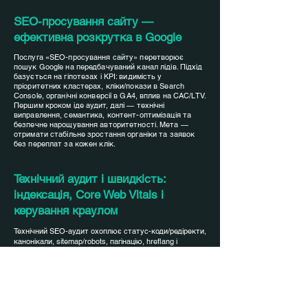
SEO-просування сайту —
ефективна розкрутка в Google
Послуга «SEO-просування сайту» перетворює
пошук Google на передбачуваний канал лідів. Підхід
базується на гіпотезах і KPI: видимість у
пріоритетних кластерах, кліки/покази в Search
Console, органічні конверсії в GA4, вплив на CAC/LTV.
Першим кроком іде аудит, далі — технічні
виправлення, семантика, контент-оптимізація та
безпечне нарощування авторитетності. Мета —
отримати стабільне зростання органіки та заявок
без переплат за кожен клік.
Технічний аудит і швидкість:
індексація, Core Web Vitals і
керування краулом
Технічний SEO-аудит охоплює статус-коди/редіректи,
канонікали, sitemap/robots, пагінацію, hreflang і
структуру URL. Оптимізація швидкодії знижує
LCP/INP/CLS завдяки критичному CSS, WebP/AVIF,
font-display: swap, кешуванню, CDN та HTTP/2–3. Для
JS-важких сайтів застосовується SSR/пререндер,
щоб контент був видимий краулерам із першого
візиту. Лог-аналіз і правила індексації фокусують