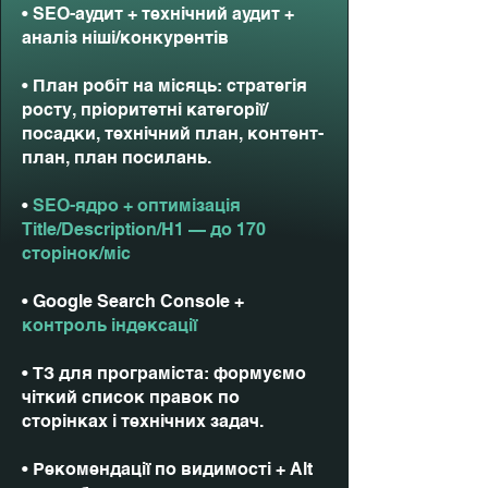
• SEO-аудит + технічний аудит +
аналіз ніші/конкурентів
• План робіт на місяць: стратегія
росту, пріоритетні категорії/
посадки, технічний план, контент-
план, план посилань.
•
SEO-ядро + оптимізація
Title/Description/H1 — до 170
сторінок/міс
• Google Search Console +
контроль індексації
• ТЗ для програміста: формуємо
чіткий список правок по
сторінках і технічних задач.
• Рекомендації по видимості + Alt