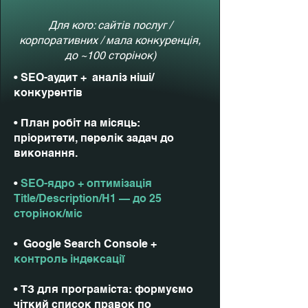
Для кого: сайтів послуг /
корпоративних / мала конкуренція,
до ~100 сторінок)
• SEO-аудит + аналіз ніші/
конкурентів
• План робіт на місяць:
пріоритети, перелік задач до
виконання.
•
SEO-ядро + оптимізація
Title/Description/H1 — до 25
сторінок/міс
• Google Search Console +
контроль індексації
• ТЗ для програміста: формуємо
чіткий список правок по