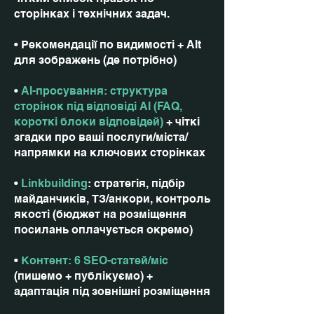
сторінках і технічних задач.
• Рекомендації по видимості + Alt
для зображень (де потрібно)
•
AI-просування: структура
сторінок під відповіді AI (FAQ,
короткі блоки відповідей)
+ чіткі
згадки про ваші послуги/міста/
напрямки на ключових сторінках
•
Linkbuilding
: стратегія, підбір
майданчиків, ТЗ/анкори, контроль
якості (бюджет на розміщення
посилань оплачується окремо)
•
Контент: 6 SEO-статей/міс
(пишемо + публікуємо) +
адаптація під зовнішні розміщення