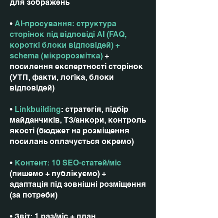
для зображень
•
AI-просування: структура
сторінок під відповіді AI (FAQ,
короткі блоки відповідей) +
schema (мікророзмітка)
+
посилення експертності сторінок
(УТП, факти, логіка, блоки
відповідей)
•
Linkbuilding
: стратегія, підбір
майданчиків, ТЗ/анкори, контроль
якості (бюджет на розміщення
посилань оплачується окремо)
•
Контент: 10 SEO-статей/міс
(пишемо + публікуємо) +
адаптація під зовнішні розміщення
(за потреби)
• Звіт: 1 раз/міс + план