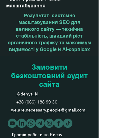
масштабування
Результат: системне
масштабування SEO для
великого сайту — технічна
стабільність, швидкий ріст
органічного трафіку та максимум
видимості у Google й AI-сервісах
Замовити
безкоштовний аудит
сайта
@denys_ki
+38 (066) 188 99 36
we.are.necessary.people@gmail.com
Графік роботи по Києву: