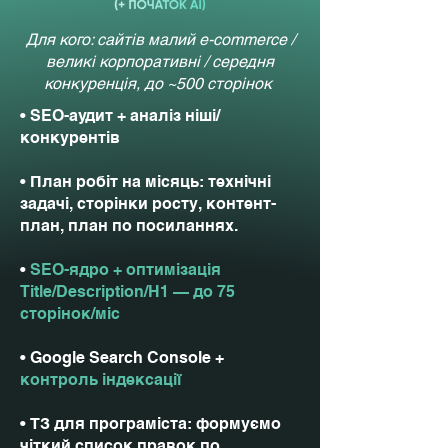
Для кого: сайтів малий e-commerce /
великі корпоративні / середня
конкуренція, до ~500 сторінок
• SEO-аудит + аналіз ніші/
конкурентів
• План робіт на місяць: технічні
задачі, сторінки росту, контент-
план, план по посиланнях.
•
SEO-ядро + оптимізація
Title/Description/H1 — до 75
сторінок/міс
• Google Search Console +
контроль індексації
• ТЗ для програміста: формуємо
чіткий список правок по