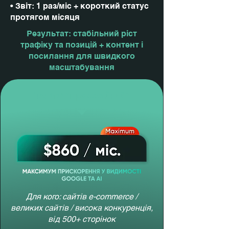
• Звіт: 1 раз/міс + короткий статус
протягом місяця
Результат: стабільний ріст
трафіку та позицій + контент і
посилання для швидкого
масштабування
ТАРИФ “Професійний”
Для кого: сайтів e-commerce /
великих сайтів / висока конкуренція,
від 500+ сторінок