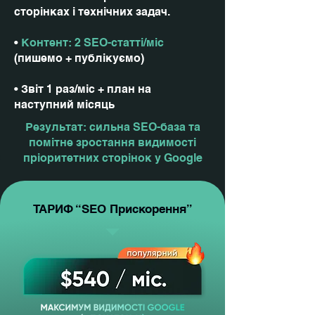
сторінках і технічних задач.
•
Контент: 2 SEO-статті/міс
(пишемо + публікуємо)
• Звіт 1 раз/міс + план на
наступний місяць
Результат: сильна SEO-база та
помітне зростання видимості
пріоритетних сторінок у Google
ТАРИФ “SEO Прискорення”