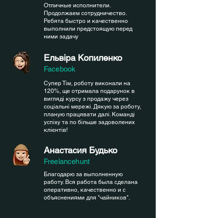
рекомендуємо зробити акцент
Отличные исполнители.
Продолжаем сотрудничество.
на такі види реклами: -
Ребята быстро и качественно
Просування в інсте та фб. - Сео
выполнили предстоящую перед
ними задачу
просування. - Контекстна
реклама.
Ельвіра Копиленко
Facebook
Супер Тім, роботу виконали на
120%, ще отримала подарунок в
вигляді курсу з продажу через
соціальні мережі. Дякую за роботу,
планую працявати далі. Команді
успіху та по більше задоволених
клієнтів!
Анастасия Будько
Freelancehunt
Благодарю за выполненную
работу. Вся работа была сделана
оперативно, качественно и с
объяснениями для "чайников".