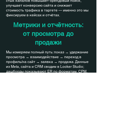
стык каналов повышает брендовый поиск,
улучшает конверсию сайта и снижает
стоимость трафика в таргете — именно это мы
фиксируем в кейсах и отчётах.
Метрики и отчётность:
от просмотра до
продажи
Мы измеряем полный путь: показ → удержание
просмотра → взаимодействие → переход в
профиль/на сайт → заявка → продажа. Данные
из Meta, сайта и CRM сводим в Looker Studio;
дашборды показывают ER по форматам, CPM,
CTR, CPA, ROAS и LTV, а также частоту и
насыщение аудиторий. Каждая гипотеза
проходит A/B-тест с контрольной группой, все
ссылки получают UTM-разметку, для
ремаркетинга считаем инкрементальность. В
ежемесячных отчётах — выводы по креативам
и сегментам, план обновления офферов и
карта экспериментов на следующий период.
Как заказать похожий
результат: процесс и