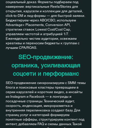
социальный доказ. Форматы подбираем под
намерение: вертикальные Reels/Stories для
открытия, карусели и коллекции для деталей,
click-to-DM и лид-формы — для быстрой заявки.
Бюджетируем через ABO/CBO, используем
Advantage+ Placements, Conversion API,
стратегии ставок Lowest Cost/Cost Cap,
управляем частотой и атрибуцией 1/7.
Еженедельно чистим аудитории, освежаем
креативы и переносим бюджеты к группам с
лучшим CPA/ROAS.
SEO-продвижение:
органика, усиливающая
соцсети и перформанс
SEO-продвижение синхронизируем с SMM: темы
блога и поисковые кластеры превращаем в
серии каруселей и короткие видео, а инсайты
из Instagram и Facebook — в лонгриды и
посадочные страницы. Технический аудит,
скорость, индексация, микроразметка и
внутренняя перелинковка создают базу. Для
страниц услуг и категорий формируем
понятные офферы, структурируем контент под
интент, добавляем FAQ и схемы данных. Такой