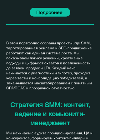
Подробнее
В этом портфолио собраны проекты, где SMM,
таргетированная реклама и SEO-продвижение
работают как единая система роста. Мы
показываем логику решений, креативные
подходы и цифры: от охватов и вовлечённости
до заявок, продаж и LTV. Каждый кейс
начинается с диагностики и гипотез, проходит
через тесты и консолидацию победителей, а
заканчивается масштабированием с понятным
CPA/ROAS и прозрачной отчётностью.
Стратегия SMM: контент,
ведение и комьюнити-
менеджмент
Мы начинаем с аудита позиционирования, ЦА и
конкурентов, формируем контент-пиллары и