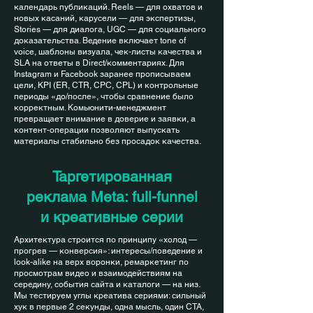
календарь публикаций. Reels — для охватов и
новых касаний, карусели — для экспертизы,
Stories — для диалога, UGC — для социального
доказательства. Ведение включает tone of
voice, шаблоны визуала, чек-листы качества и
SLA на ответы в Direct/комментариях. Для
Instagram и Facebook заранее прописываем
цели, KPI (ER, CTR, CPC, CPL) и контрольные
периоды «до/после», чтобы сравнение было
корректным. Комьюнити-менеджмент
превращает внимание в доверие и заявки, а
контент-операции позволяют выпускать
материалы стабильно без просадок качества.
Таргетированная
реклама Meta: full-funnel
и креативные серии
Архитектура строится по принципу «холод —
прогрев — конверсия»: интересы/поведение и
look-alike на верх воронки, ремаркетинг по
просмотрам видео и взаимодействиям на
середину, события сайта и каталоги — на низ.
Мы тестируем углы креатива сериями: сильный
хук в первые 2 секунды, одна мысль, один CTA,