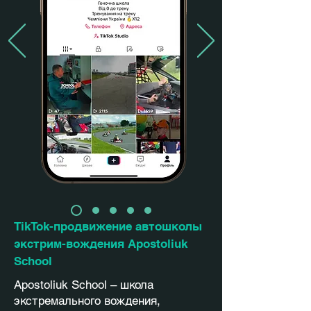
TikTok-продвижение автошколы
экстрим-вождения Apostoliuk
School
Apostoliuk School – школа
экстремального вождения,