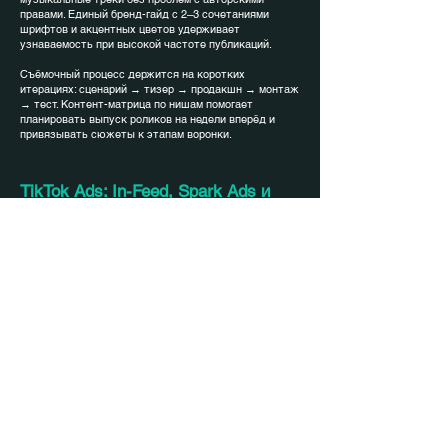
правами. Единый бренд-гайд с 2–3 сочетаниями
шрифтов и акцентных цветов удерживает
узнаваемость при высокой частоте публикаций.
Съёмочный процесс держится на коротких
итерациях: сценарий → тизер → продакшн → монтаж
→ тест. Контент-матрица по нишам помогает
планировать выпуск роликов на недели вперёд и
привязывать сюжеты к этапам воронки.
TikTok Ads: In-Feed, Spark Ads и
лидогенерация
Реклама делится на продвижение собственных
креативов и Spark Ads — формата, при котором
продвигается нативный пост из аккаунта креатора
или бренда. Spark усиливает доверие за счёт
видимых лайков, комментариев и сохранений, часто
повышая CTR и удержание. In-Feed удобен для
быстрых A/B-тестов хука, длительности и монтажа.
Лидогенерация решается двумя путями: Instant Form
внутри TikTok или переход на сайт/лендинг с
пикселем. Качество лидов повышают уточнения
оффера, обязательные вопросы и валидация
контактов. Для e-commerce кампании
оптимизируются под Add to Cart и Purchase, для