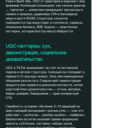
Feed и Spark Ads, UGC от креаторов и воронки с лид-
формами. Коллекция показывает, как связка креатив
→ таргетинг → аналитика превращает просмотры в
заявки и продажи, удерживая CPA в бенчмарках
ниши и растя ROAS. Структуры сюжетов
подбираются под индустрию: e-commerce, сервисы,
локальные бизнесы, B2B. Задача — практичные
паттерны, которые быстро масштабируются.
UGC-паттерны: хук,
демонстрация, социальное
доказательство
UGC в TikTok выигрывает за счёт естественной
подачи и чёткой структуры. Сильный хук попадает в
первые 0–2 секунды: вопрос, боль или неожиданное
обещание результата. Следом идёт демонстрация
продукта или сервиса в реальном контексте, затем
короткий блок доказательства — отзыв, метрика,
бейдж доверия. Завершение — один конкретный
CTA.
Серийность ускоряет обучение: 5–10 вариаций на
один сценарий раскрывают разные углы — «как это
работает», «до/после», «разбор ошибок», «лайфхак».
Библиотека ассетов экономит время продакшна:
пресеты субтитров, заставки, наборы хуков,
музыкальные треки без проблем с авторскими