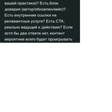
вашей практики)? Есть блок 
доверия (автор/обновлен/кейс)? 
Есть внутренние ссылки на 
релевантные услуги? Есть CTA, 
реально ведущий к действию? Если 
хотя бы два ответа нет, контент 
вероятнее всего будет проигрывать 
конкурентам и по ранжированию, и 
по конверсии.
FAQ
Можно ли публиковать контент, 
написанный ИИ?
 Да, но он должен 
быть полезным, проверенным и 
отредактированным под ваш опыт. 
ШИ – это черновик и ускорение, а не 
замена экспертности.
Нужны ли FAQ в каждой статье?
 Не 
обязательно. FAQ требуется, когда 