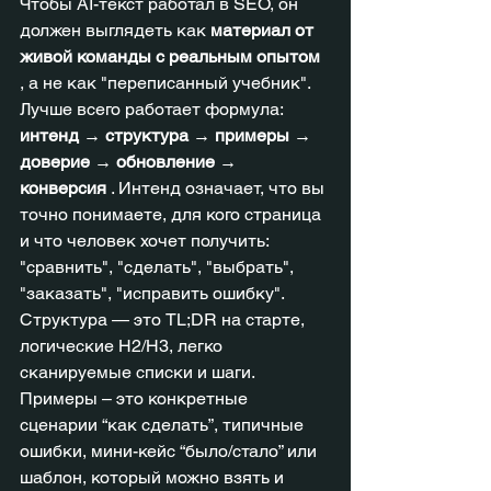
Чтобы AI-текст работал в SEO, он 
должен выглядеть как 
материал от 
живой команды с реальным опытом
, а не как "переписанный учебник". 
Лучше всего работает формула: 
интенд → структура → примеры → 
доверие → обновление → 
конверсия
 . Интенд означает, что вы 
точно понимаете, для кого страница 
и что человек хочет получить: 
"сравнить", "сделать", "выбрать", 
"заказать", "исправить ошибку". 
Структура — это TL;DR на старте, 
логические H2/H3, легко 
сканируемые списки и шаги. 
Примеры – это конкретные 
сценарии “как сделать”, типичные 
ошибки, мини-кейс “было/стало” или 
шаблон, который можно взять и 