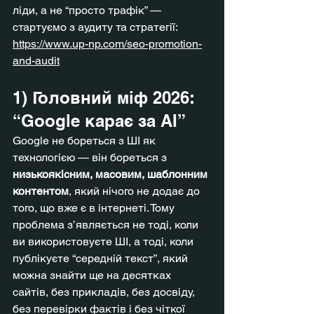
ліди, а не “просто трафік” — 
стартуємо з аудиту та стратегії: 
https://www.up-np.com/seo-promotion-
and-audit
1) Головний міф 2026: 
“Google карає за AI”
Google не бореться з ШІ як 
технологією — він бореться з 
низькоякісним, масовим, шаблонним 
контентом
, який нічого не додає до 
того, що вже є в інтернеті. Тому 
проблема з’являється не тоді, коли 
ви використовуєте ШІ, а тоді, коли 
публікуєте “середній текст”, який 
можна знайти ще на десятках 
сайтів, без прикладів, без досвіду, 
без перевірки фактів і без чіткої 