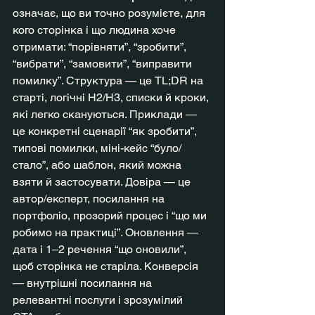
означає, що ви точно розумієте, для 
кого сторінка і що людина хоче 
отримати: “порівняти”, “зробити”, 
“вибрати”, “замовити”, “виправити 
помилку”. Структура — це TL;DR на 
старті, логічні H2/H3, списки й кроки, 
які легко скануються. Приклади — 
це конкретні сценарії “як зробити”, 
типові помилки, міні-кейс “було/
стало”, або шаблон, який можна 
взяти й застосувати. Довіра — це 
автор/експерт, посилання на 
портфоліо, прозорий процес і “що ми 
робимо на практиці”. Оновлення — 
дата і 1–2 речення “що оновили”, 
щоб сторінка не старіла. Конверсія 
— внутрішні посилання на 
релевантні послуги і зрозумілий 