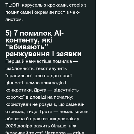
TL;DR, карусель з кроками, сторіз з 
помилками і окремий пост з чек-
листом.
5) 7 помилок AI-
контенту, які 
“вбивають” 
ранжування і заявки
Перша й найчастіша помилка — 
шаблонність: текст звучить 
“правильно”, але не дає нової 
цінності, немає прикладів і 
конкретики. Друга — відсутність 
короткої відповіді на початку: 
користувач не розуміє, що саме він 
отримає, і йде. Третя — немає кейсів 
або хоча б практичних доказів: у 
2026 довіра важить більше, ніж 
“красивий текст”. Четверта — стіна 