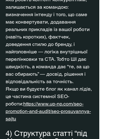
залишається за командою: 
визначення інтенду і того, що саме 
має конвертувати, додавання 
реальних прикладів із вашої роботи 
(навіть коротких), фактчек, 
доведення стилю до бренду, і 
найголовніше — логіка внутрішньої 
перелінковки та CTA. Тобто ШІ дає 
швидкість, а команда дає “те, за що 
вас обирають” — досвід, рішення і 
відповідальність за точність.
Якщо ви будуєте блог як канал лідів, 
це частина системної SEO-
роботи:
https://www.up-np.com/seo-
promotion-and-audit/seo-prosuvannya-
sajtu
4) Структура статті “під 