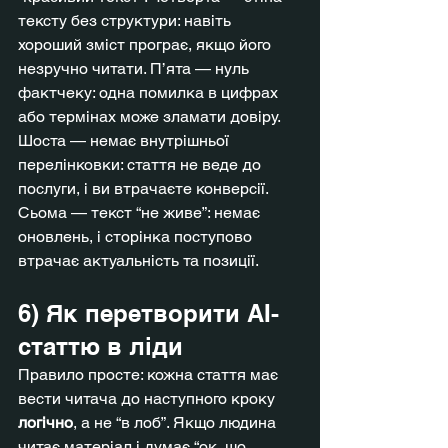
тексту без структури: навіть 
хороший зміст програє, якщо його 
незручно читати. П’ята — нуль 
фактчеку: одна помилка в цифрах 
або термінах може зламати довіру. 
Шоста — немає внутрішньої 
перелінковки: стаття не веде до 
послуги, і ви втрачаєте конверсії. 
Сьома — текст “не живе”: немає 
оновлень, і сторінка поступово 
втрачає актуальність та позиції.
6) Як перетворити AI-
статтю в ліди
Правило просте: кожна стаття має 
вести читача до наступного кроку 
логічно
, а не “в лоб”. Якщо людина 
читає матеріал і думає “ок, що 