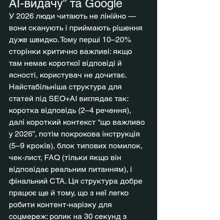
AI-видачу” та Google
У 2026 люди читають не лінійно — 
вони сканують і приймають рішення 
дуже швидко. Тому перші 10–20% 
сторінки критично важливі: якщо 
там немає короткої відповіді й 
ясності, користувач не дочитає. 
Найстабільніша структура для 
статей під SEO+AI виглядає так: 
коротка відповідь (2–4 речення), 
далі короткий контекст “що важливо 
у 2026”, потім покрокова інструкція 
(5–9 кроків), блок типових помилок, 
чек-лист, FAQ (тільки якщо він 
відповідає реальним питанням), і 
фінальний CTA. Ця структура добре 
працює ще й тому, що з неї легко 
робити контент-нарізку для 
соцмереж: ролик на 30 секунд з 