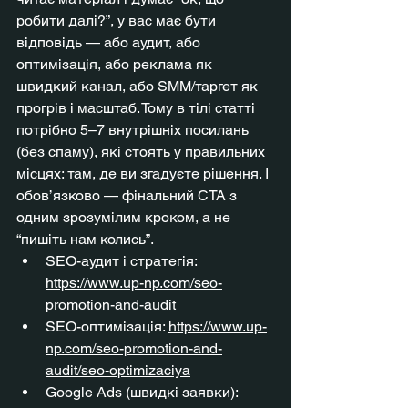
робити далі?”, у вас має бути 
відповідь — або аудит, або 
оптимізація, або реклама як 
швидкий канал, або SMM/таргет як 
прогрів і масштаб. Тому в тілі статті 
потрібно 5–7 внутрішніх посилань 
(без спаму), які стоять у правильних 
місцях: там, де ви згадуєте рішення. І 
обов’язково — фінальний CTA з 
одним зрозумілим кроком, а не 
“пишіть нам колись”.
SEO-аудит і стратегія: 
https://www.up-np.com/seo-
promotion-and-audit
SEO-оптимізація: 
https://www.up-
np.com/seo-promotion-and-
audit/seo-optimizaciya
Google Ads (швидкі заявки): 