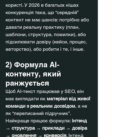
користі. У 2026 в багатьох нішах 
конкуренція така, що “середній” 
контент не має шансів: потрібно або 
давати реальну практику (план, 
шаблони, структура, помилки), або 
підсилювати довіру (кейси, процес, 
авторство), або робити і те, і інше.
2) Формула AI-
контенту, який 
ранжується
Щоб AI-текст працював у SEO, він 
має виглядати як 
матеріал від живої 
команди з реальним досвідом
, а не 
як “переписаний підручник”. 
Найкраще працює формула: 
інтенд 
→ структура → приклади → довіра 
→ оновлення → конверсія
. Інтенд 