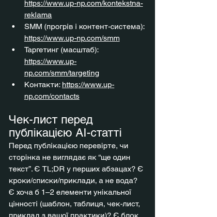
https://www.up-np.com/kontekstna-
reklama
SMM (прогрів і контент-система): 
https://www.up-np.com/smm
Таргетинг (масштаб): 
https://www.up-
np.com/smm/targeting
Контакти: 
https://www.up-
np.com/contacts
Чек-лист перед 
публікацією AI-статті
Перед публікацією перевірте, чи 
сторінка не виглядає як “ще один 
текст”. Є TL;DR у перших абзацах? Є 
кроки/списки/приклади, а не вода? 
Є хоча б 1–2 елементи унікальної 
цінності (шаблон, таблиця, чек-лист, 
приклад з вашої практики)? Є блок 