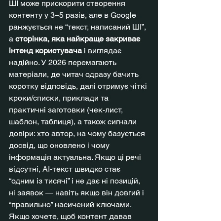
ШІ може прискорити створення 
контенту у 3–5 разів, але в Google 
ранжується не “текст, написаний ШІ”, 
а 
сторінка, яка найкраще закриває 
інтенд користувача
 і виглядає 
надійно. У 2026 перемагають 
матеріали, де читач одразу бачить 
коротку відповідь, далі отримує чіткі 
кроки/списки, приклади та 
практичні заготовки (чек-лист, 
шаблон, таблиця), а також сигнали 
довіри: хто автор, на чому базується 
досвід, що оновлено і чому 
інформація актуальна. Якщо ці речі 
відсутні, AI-текст швидко стає 
“одним із тисячі” і не дає ні позицій, 
ні заявок — навіть якщо він довгий і 
“правильно” насичений ключами.
Якщо хочете, щоб контент давав 