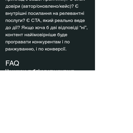
довіри (автор/оновлено/кейс)? Є 
внутрішні посилання на релевантні 
послуги? Є CTA, який реально веде 
до дії? Якщо хоча б дві відповіді “ні”, 
контент найімовірніше буде 
програвати конкурентам і по 
ранжуванню, і по конверсії.
FAQ
Чи можна публікувати контент, 
написаний ШІ?
Так, але він має бути 
корисним, перевіреним і 
відредагованим під ваш досвід. ШІ 
— це чернетка і прискорення, а не 
заміна експертності.
Чи потрібні FAQ у кожній статті?
Не 
обов’язково. FAQ потрібен, коли він 
закриває реальні питання клієнтів 