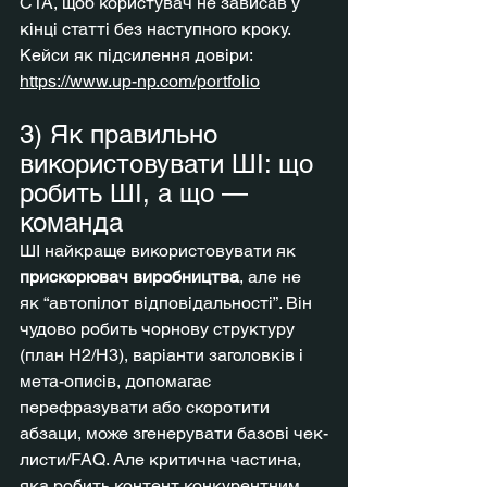
CTA, щоб користувач не зависав у 
кінці статті без наступного кроку.
Кейси як підсилення довіри: 
https://www.up-np.com/portfolio
3) Як правильно 
використовувати ШІ: що 
робить ШІ, а що — 
команда
ШІ найкраще використовувати як 
прискорювач виробництва
, але не 
як “автопілот відповідальності”. Він 
чудово робить чорнову структуру 
(план H2/H3), варіанти заголовків і 
мета-описів, допомагає 
перефразувати або скоротити 
абзаци, може згенерувати базові чек-
листи/FAQ. Але критична частина, 
яка робить контент конкурентним, 