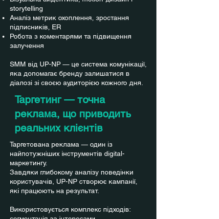
storytelling
Аналіз метрик охоплення, зростання
підписників, ER
Робота з коментарями та підвищення
залучення
SMM від UP-NP — це система комунікації,
яка допомагає бренду залишатися в
діалозі зі своєю аудиторією кожного дня.
Таргетинг — точна
реклама, що приводить
реальних клієнтів
Таргетована реклама — один із
найпотужніших інструментів digital-
маркетингу.
Завдяки глибокому аналізу поведінки
користувачів, UP-NP створює кампанії,
які працюють на результат.
Використовується комплекс підходів:
сегментація за інтересами,