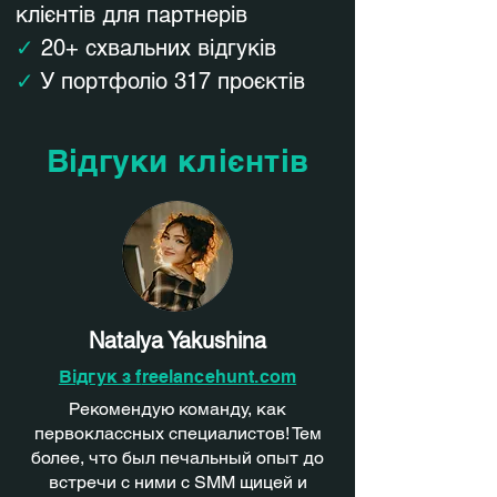
клієнтів для партнерів
✓
20+ схвальних відгуків
✓
У портфоліо 317 проєктів
Відгуки клієнтів
Natalya Yakushina
Відгук з f
reelancehunt.com
Рекомендую команду, как
первоклассных специалистов! Тем
более, что был печальный опыт до
встречи с ними с SMM щицей и