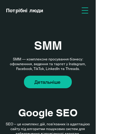
Потрібні люди
SMM
SMM — комплексне просування бізнесу:
офомленння, ведення та таргет у Instagram,
Facebook, TikTok, LinkedIn та Threads.
Детальніше
Google SEO
SEO – це комплекс дій, пов'язаних із адаптацією
сайту під алгоритми пошукових систем для
забезпечення відповідності запитам.