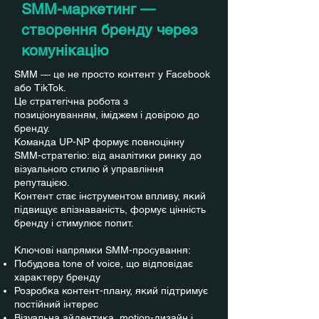
SMM-маркетинг —
створення бренду через
комунікацію
SMM — це не просто контент у Facebook
або TikTok.
Це стратегічна робота з
позиціонуванням, іміджем і довірою до
бренду.
Команда UP-NP формує повноцінну
SMM-стратегію: від аналітики ринку до
візуального стилю й управління
репутацією.
Контент стає інструментом впливу, який
підвищує впізнаваність, формує цінність
бренду і стимулює попит.
Ключові напрямки SMM-просування:
Побудова tone of voice, що відповідає
характеру бренду
Розробка контент-плану, який підтримує
постійний інтерес
Візуальна айдентика, motion-дизайн і