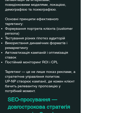
поведінковими моделями, локацією,
демографією та психографією.
Основні принципи ефективного
таргетингу:
Формування портрета клієнта (customer
persona)
Тестування різних гіпотез аудиторій
Використання динамічних форматів і
ремаркетингу
Автоматизація кампаній і оптимізація
ставок
Постійний моніторинг ROI і CPL
Таргетинг — це не лише показ реклами, а
стратегічне управління попитом.
UP-NP створює кампанії, де кожен клієнт
бачить релевантну пропозицію у
потрібний момент.
SEO-просування —
довгострокова стратегія