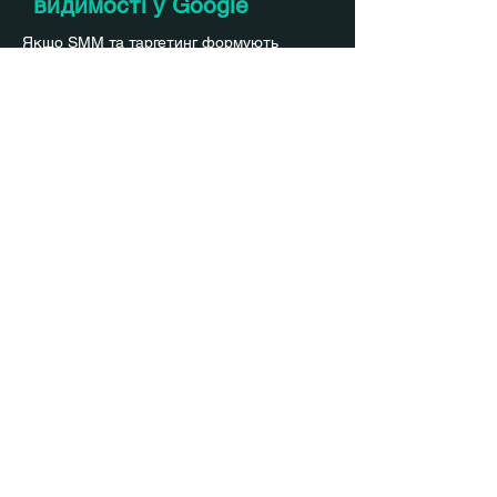
видимості у Google
Якщо SMM та таргетинг формують
миттєву реакцію, то SEO забезпечує
стабільність і довгостроковий ефект.
Експерти UP-NP працюють із сайтами
комплексно: від технічного аудиту до
створення оптимізованого контенту, який
подобається і людям, і пошуковим
алгоритмам.
SEO-просування формує потік
органічного трафіку, що працює навіть
без постійної реклами.
Ключові етапи SEO-роботи:
Технічна оптимізація (швидкість,
структура, індексація)
Семантичне ядро, аналіз конкурентів і
пошукового наміру
Написання SEO-текстів і оптимізація
метаданих
Формування якісного посилального
профілю
Аналітика поведінкових факторів та