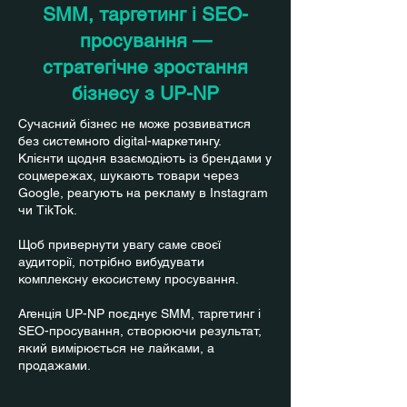
SMM, таргетинг і SEO-
просування —
стратегічне зростання
бізнесу з UP-NP
Сучасний бізнес не може розвиватися
без системного digital-маркетингу.
Клієнти щодня взаємодіють із брендами у
соцмережах, шукають товари через
Google, реагують на рекламу в Instagram
чи TikTok.
Щоб привернути увагу саме своєї
аудиторії, потрібно вибудувати
комплексну екосистему просування.
Агенція UP-NP поєднує SMM, таргетинг і
SEO-просування, створюючи результат,
який вимірюється не лайками, а
продажами.