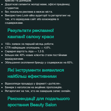
красою та доглядом.
Додаткові сегменти: молоді мами, офісні працівниці,
студентки.
Гео: локальна реклама в межах міста.
Використано Look-alike аудиторії та ретаргетинг на
тих, хто відвідував сайт або взаємодіяв із
соцмережами.
Результати рекламної
кампанії салону краси
150+ заявок за перший місяць роботи.
CTR найкращих оголошень — 4,6%.
Середня вартість ліда — 1,5 $.
Більше ніж 40% нових клієнтів стали постійними
відвідувачами.
Збільшення охоплення бренду у соцмережах на 65%.
Які інструменти виявилися
найбільш ефективними
Відеоогляди процедур у форматі «до/після».
Банери з наголосом на акційних пропозиціях.
Ретаргетинг на тих, хто не завершив запис онлайн.
Рекомендації для подальшого
зростання Beauty Salon