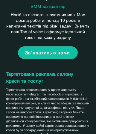
SMM копірайтер
Носій та експерт іноземних мов. Має
досвід роботи, понад 10 років в
написанні текстів під різні задачі. Вивчіть
ваш Ton of voice і сформує ідеальний
текст під кожну задачу.
Зв`язатись з нами
Таргетована реклама салону
краси та послуг
Таргетована реклама салону краси дає змогу
перетворити Instagram та Facebook з «профілю з
фото робіт» на стабільний канал записів. У б’юті ніші
конкуренція висока, а клієнт часто обирає за першим
враженням: візуал, ціна, атмосфера, відгуки. Якщо
салон не використовує таргетинг, сторінку бачать
переважно наявні підписники, а нові клієнти
дістаються конкурентам, які активніше працюють із
рекламою. У цьому кейсі таргетована реклама салону
краси була зосереджена на найприбутковіших