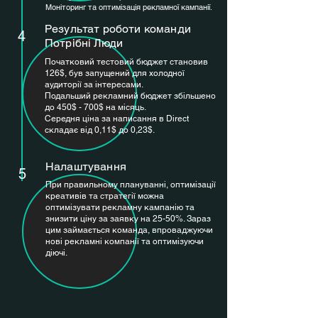
Моніторинг та оптимізація рекламної кампанії.
Результат роботи команди
4
Потрібні Люди
Початковий тестовий бюджет становив
126$, був запущений для холодної
аудиторії за інтересами.
Подальший рекламний бюджет збільшено
до 450$ - 700$ на місяць.
Середня ціна за написання в Direct
складає від 0,11$ до 0,23$.
Налаштування
5
При правильному плануванні, оптимізації
креативів та стратегії можна
оптимізувати рекламну кампанію та
знизити ціну за заявку на 25-50%. Зараз
цим займається команда, впроваджуючи
нові рекламні компанії та оптимізуючи
діючі.