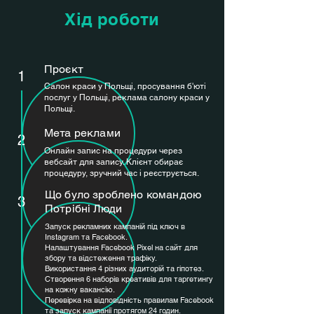
Хід роботи
Проєкт
1
Салон краси у Польщі, просування б'юті
послуг у Польщі, реклама салону краси у
Польщі.
Мета реклами
2
Онлайн запис на процедури через
вебсайт для запису. Клієнт обирає
процедуру, зручний час і реєструється.
Що було зроблено командою
3
Потрібні Люди
Запуск рекламних кампаній під ключ в
Instagram та Facebook.
Налаштування Facebook Pixel на сайт для
збору та відстеження трафіку.
Використання 4 різних аудиторій та гіпотез.
Створення 6 наборів креативів для таргетингу
на кожну вакансію.
Перевірка на відповідність правилам Facebook
та запуск кампанії протягом 24 годин.