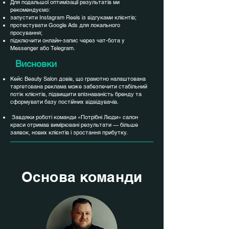
Для подальшої оптимізації результатів ми
рекомендуємо:
запустити Instagram Reels із відгуками клієнтів;
протестувати Google Ads для локального
просування;
підключити онлайн-запис через чат-бота у
Messenger або Telegram.
Висновки
Кейс Beauty Salon довів, що грамотно налаштована
таргетована реклама може забезпечити стабільний
потік клієнтів, підвищити впізнаваність бренду та
сформувати базу постійних відвідувачів.
Завдяки роботі команди «Потрібні Люди» салон
краси отримав вимірювані результати — більше
заявок, нових клієнтів і зростання прибутку.
Основа команди