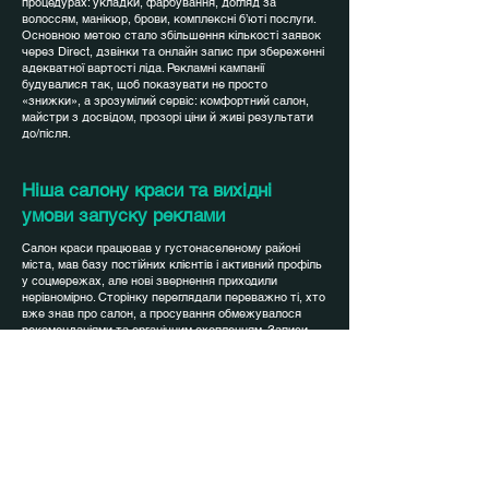
процедурах: укладки, фарбування, догляд за
волоссям, манікюр, брови, комплексні б’юті послуги.
Основною метою стало збільшення кількості заявок
через Direct, дзвінки та онлайн запис при збереженні
адекватної вартості ліда. Рекламні кампанії
будувалися так, щоб показувати не просто
«знижки», а зрозумілий сервіс: комфортний салон,
майстри з досвідом, прозорі ціни й живі результати
до/після.
Ніша салону краси та вихідні
умови запуску реклами
Салон краси працював у густонаселеному районі
міста, мав базу постійних клієнтів і активний профіль
у соцмережах, але нові звернення приходили
нерівномірно. Сторінку переглядали переважно ті, хто
вже знав про салон, а просування обмежувалося
рекомендаціями та органічним охопленням. Записи
трималися завдяки лояльній аудиторії, але вікна в
графіку майстрів залишалися, особливо у будні та
«несезонні» періоди. Таргетована реклама салону
краси раніше запускалась епізодично, без чіткої
аналітики й сегментації, тому важко було зрозуміти,
що саме працює. Основними завданнями стали:
стабілізувати потік нових клієнтів, заповнити слабкі
дні в розкладі, протестувати різні напрямки послуг та
виявити, які з них приносять найкращу окупність