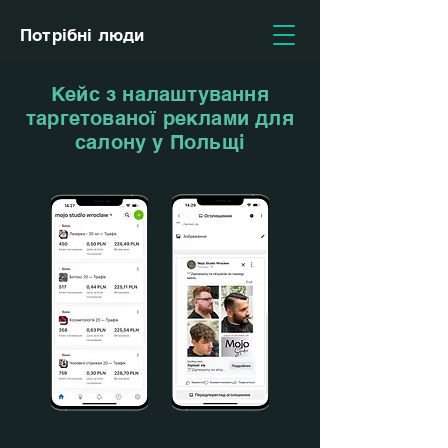
Потрібні люди
Кейс з налаштування
таргетованої реклами для
салону у Польщі