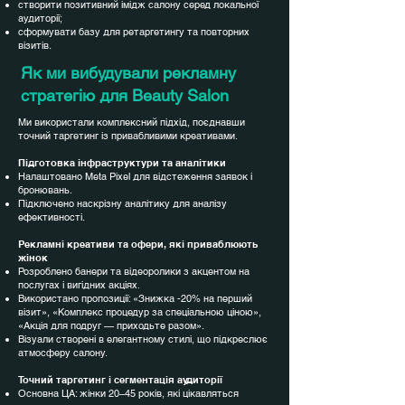
створити позитивний імідж салону серед локальної
аудиторії;
сформувати базу для ретаргетингу та повторних
візитів.
Як ми вибудували рекламну
стратегію для Beauty Salon
Ми використали комплексний підхід, поєднавши
точний таргетинг із привабливими креативами.
Підготовка інфраструктури та аналітики
Налаштовано Meta Pixel для відстеження заявок і
бронювань.
Підключено наскрізну аналітику для аналізу
ефективності.
Рекламні креативи та офери, які приваблюють
жінок
Розроблено банери та відеоролики з акцентом на
послугах і вигідних акціях.
Використано пропозиції: «Знижка -20% на перший
візит», «Комплекс процедур за спеціальною ціною»,
«Акція для подруг — приходьте разом».
Візуали створені в елегантному стилі, що підкреслює
атмосферу салону.
Точний таргетинг і сегментація аудиторії
Основна ЦА: жінки 20–45 років, які цікавляться