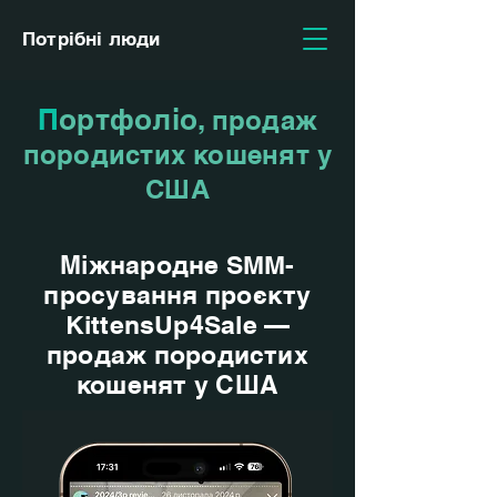
Потрібні люди
П
ортфоліо,
продаж
породистих кошенят у
США
Міжнародне SMM-
просування проєкту
KittensUp4Sale —
продаж породистих
кошенят у США