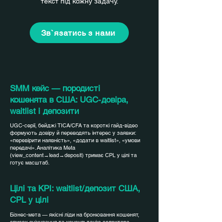
текст під кожну задачу.
Зв`язатись з нами
SMM кейс — породисті
кошенята в США: UGC-довіра,
waitlist і депозити
UGC-серії, бейджі TICA/CFA та короткі гайд-відео
формують довіру й переводять інтерес у заявки:
«перевірити наявність», «додати в waitlist», «умови
передачі». Аналітика Meta
(view_content→lead→deposit) тримає CPL у цілі та
готує масштаб.
Цілі та KPI: waitlist/депозит США,
CPL у цілі
Бізнес-мета — якісні ліди на бронювання кошенят,