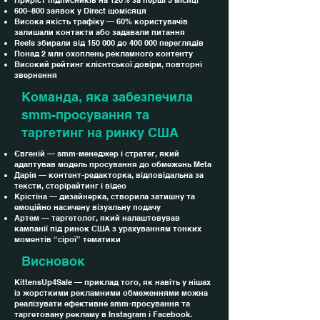
Приріст підписників на 120% за перші 3 місяці
600–800 заявок у Direct щомісяця
Висока якість трафіку — 60% користувачів
залишали контакти або задавали питання
Reels збирали від 150 000 до 400 000 переглядів
Понад 2 млн охоплень рекламного контенту
Високий рейтинг клієнтської довіри, повторні
звернення
Команда, яка забезпечила
smm-просування та
таргетинг на ринку США
Євгеній — smm-менеджер і стратег, який
адаптував модель просування до обмежень Meta
Дарія — контент-редакторка, відповідальна за
тексти, сторірайтинг і відео
Крістіна — дизайнерка, створила затишну та
емоційно насичену візуальну подачу
Артем — таргетолог, який налаштовував
кампанії під ринок США з урахуванням тонких
моментів “сірої” тематики
Висновок
KittensUp4Sale — приклад того, як навіть у нішах
із жорсткими рекламними обмеженнями можна
реалізувати ефективне smm-просування та
таргетовану рекламу в Instagram і Facebook.