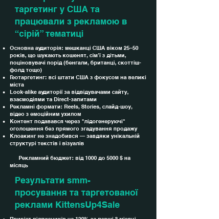
таргетинг у США та
працювали з рекламою в
“сірій” тематиці
Основна аудиторія: мешканці США віком 25–50
років, що шукають кошенят, сім’ї з дітьми,
поціновувачі порід (бенгали, британці, скоттіш-
фолд тощо)
Геотаргетинг: всі штати США з фокусом на великі
міста
Look-alike аудиторії за відвідувачами сайту,
взаємодіями та Direct-запитами
Рекламні формати: Reels, Stories, слайд-шоу,
відео з емоційним ухилом
Контент подавався через "лідогенеруючі"
оголошення без прямого згадування продажу
Клоакинг не знадобився — завдяки унікальній
структурі текстів і візуалів
Рекламний бюджет: від 1000 до 5000 $ на
місяць
Результати smm-
просування та таргетованої
реклами KittensUp4Sale