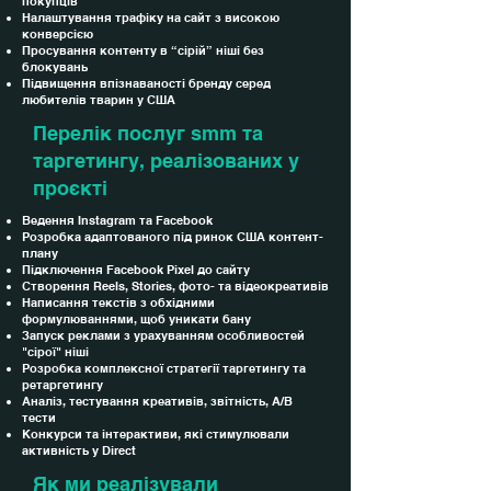
покупців
Налаштування трафіку на сайт з високою
конверсією
Просування контенту в “сірій” ніші без
блокувань
Підвищення впізнаваності бренду серед
любителів тварин у США
Перелік послуг smm та
таргетингу, реалізованих у
проєкті
Ведення Instagram та Facebook
Розробка адаптованого під ринок США контент-
плану
Підключення Facebook Pixel до сайту
Створення Reels, Stories, фото- та відеокреативів
Написання текстів з обхідними
формулюваннями, щоб уникати бану
Запуск реклами з урахуванням особливостей
"сірої" ніші
Розробка комплексної стратегії таргетингу та
ретаргетингу
Аналіз, тестування креативів, звітність, A/B
тести
Конкурси та інтерактиви, які стимулювали
активність у Direct
Як ми реалізували