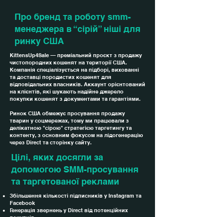
Про бренд та роботу smm-
менеджера в “сірій” ніші для
ринку США
KittensUp4Sale — преміальний проєкт з продажу
чистопородних кошенят на території США.
Компанія спеціалізується на підборі, вихованні
та доставці породистих кошенят для
відповідальних власників. Аккаунт орієнтований
на клієнтів, які шукають надійне джерело
покупки кошенят з документами та гарантіями.
Ринок США обмежує просування продажу
тварин у соцмережах, тому ми працювали з
делікатною "сірою" стратегією таргетингу та
контенту, з основним фокусом на лідогенерацію
через Direct та сторінку сайту.
Цілі, яких досягли за
допомогою SMM-просування
та таргетованої реклами
Збільшення кількості підписників у Instagram та
Facebook
Генерація звернень у Direct від потенційних