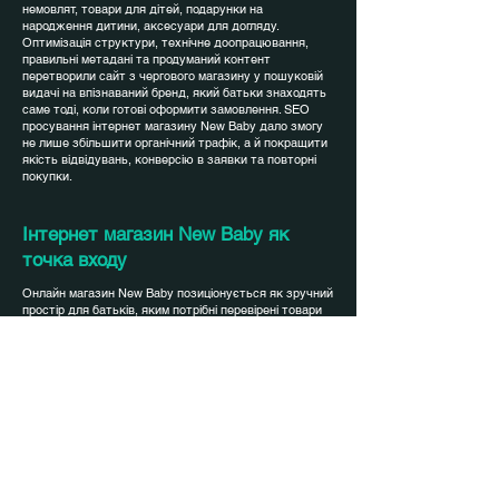
немовлят, товари для дітей, подарунки на
народження дитини, аксесуари для догляду.
Оптимізація структури, технічне доопрацювання,
правильні метадані та продуманий контент
перетворили сайт з чергового магазину у пошуковій
видачі на впізнаваний бренд, який батьки знаходять
саме тоді, коли готові оформити замовлення. SEO
просування інтернет магазину New Baby дало змогу
не лише збільшити органічний трафік, а й покращити
якість відвідувань, конверсію в заявки та повторні
покупки.
Інтернет магазин New Baby як
точка входу
Онлайн магазин New Baby позиціонується як зручний
простір для батьків, яким потрібні перевірені товари
для дітей у форматі швидкого замовлення з дому.
Асортимент включає базові речі для немовлят,
іграшки, аксесуари та корисні дрібниці, які
полегшують щоденний догляд за дитиною. До старту
SEO просування інтернет магазину більшість
відвідувачів переходила за випадковими або
брендовими запитами, а значна частина потенційних
клієнтів просто не знаходила New Baby у пошуку.
Категорії та фільтри не повністю відображали логіку
реального попиту: батьки шукали товари за віком
дитини, ситуацією або типом потреби, а не за