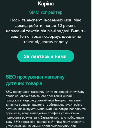
Каріна
SMM копірайтер
Носій та експерт іноземних мов. Має
досвід роботи, понад 10 років в
написанні текстів під різні задачі. Вивчіть
ваш Ton of voice і сформує ідеальний
текст під кожну задачу.
Зв`язатись з нами
SEO просування магазину
дитячих товарів
SEO просування магазину дитячих товарів New Baby
стало основою стабільного зростання онлайн
продажів у надконкурентній ніші. Інтернет магазин
дитячих товарів працює з турботливою аудиторією
батьків, які очікують максимальної довіри, безпеки та
зручності, тому випадковий трафік тут майже не
приносить результату. Завданням стало побудувати
таку SEO стратегію, за якої сайт New Baby виходить
у топ саме за цільовими запитами: покупки для