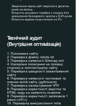
Звернення через сайт виросли в десятки
разів на місяць.
Кількість цільового трафіку з пошуку без
урахування брендового зросла у 8,45 разів.
Кількість відмов скоротилася на 3%.
Технічний аудит
(Внутрішня оптимізація)
1. Показники сайту
2. Перевірка файлу robots.txt
3. Перевірка наявності Sitemap.xml
4. Наскрізне посилання на головну
сторінку в логотипі/шапці сайту
5. Перевірка швидкості завантаження
сайту
6. Перевірка наявності часткових та
повних копій сайту (дублікати)
7. Перевірка налаштування ЧПУ
8. Перевірка коректності верстки та
HTML-коду на наявність помилок
9. Перевірка коректності заголовків 1
рівня (<H1>)
10. Перевірка використання тегів