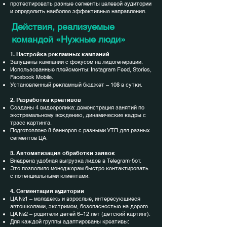
протестировать разные сегменты целевой аудитории
и определить наиболее эффективные направления.
Действия, реализуемые
командой «Нужные люди»
1. Настройка рекламных кампаний
Запущены кампании с фокусом на лидогенерации.
Использованные плейсменты: Instagram Feed, Stories,
Facebook Mobile.
Установленный рекламный бюджет – 10$ в сутки.
2. Разработка креативов
Созданы 4 видеоролика: демонстрация занятий по
экстремальному вождению, динамические кадры с
трасс картинга.
Подготовлено 8 баннеров с разными УТП для разных
сегментов ЦА.
3. Автоматизация обработки заявок
Внедрена удобная выгрузка лидов в Telegram-бот.
Это позволило менеджерам быстро контактировать
с потенциальными клиентами.
4. Сегментация аудитории
ЦА №1 – молодежь и взрослые, интересующиеся
автошколами, экстримом, безопасностью на дороге.
ЦА №2 – родители детей 6–12 лет (детский картинг).
Для каждой группы адаптированы креативы: