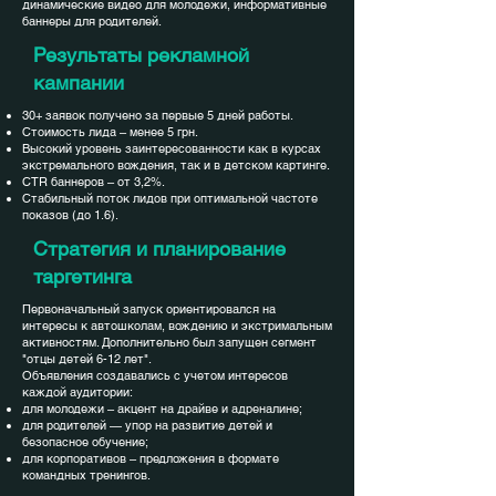
динамические видео для молодежи, информативные
баннеры для родителей.
Результаты рекламной
кампании
30+ заявок получено за первые 5 дней работы.
Стоимость лида – менее 5 грн.
Высокий уровень заинтересованности как в курсах
экстремального вождения, так и в детском картинге.
CTR баннеров – от 3,2%.
Стабильный поток лидов при оптимальной частоте
показов (до 1.6).
Стратегия и планирование
таргетинга
Первоначальный запуск ориентировался на
интересы к автошколам, вождению и экстримальным
активностям. Дополнительно был запущен сегмент
"отцы детей 6-12 лет".
Объявления создавались с учетом интересов
каждой аудитории:
для молодежи – акцент на драйве и адреналине;
для родителей — упор на развитие детей и
безопасное обучение;
для корпоративов – предложения в формате
командных тренингов.