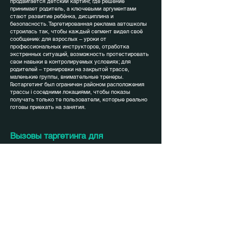
продвигается детский картинг, где решение
принимает родитель, а ключевыми аргументами
стают развитие ребёнка, дисциплина и
безопасность. Таргетированная реклама автошколы
строилась так, чтобы каждый сегмент видел своё
сообщение: для взрослых – уроки от
профессиональных инструкторов, отработка
экстренных ситуаций, возможность протестировать
свои навыки в контролируемых условиях; для
родителей – тренировки на закрытой трассе,
маленькие группы, внимательные тренеры.
Геотаргетинг был ограничен районом расположения
трассы і соседними локациями, чтобы показы
получать только те пользователи, которые реально
готовы приехать на занятия.
Вызовы таргетинга для
локальных образовательных
проектов
Локальные учебные проекты сталкиваются с рядом
типичных проблем в таргетинге. Слишком широкий
охват быстро «съедает» бюджет без реальных
записей, а слишком узкий – не даёт достаточной
статистики для оптимизации. Для автошколы
важным ограничением стала география:
таргетированная реклама автошколы должна была