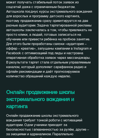
может получать стабильный поток заявок из
соцсетей даже с ограниченным бюджетом.
Автошкола поєднує курсы экстремального вождения
для взрослых и программу детского картинга,
поэтому продвижение сразу ориентируется на две
разные аудитории. Задача таргетированной рекламы
автошколы заключалась в том, чтобы привлекать не
просто клики, а людей, готовых записаться на
обучение или привести ребёнка на пробное занятие.
Для этого были проработаны связки «аудитория –
оффер – креатив», запущены кампании в Instagram и
Facebook с оптимизацией под лиды и настроена
оперативная обработка заявок через мессенджеры.
В результате таргет стала отдельным управляемым
каналом, который дополняет сарафанное радио и
офлайн рекомендации и даёт прогнозируемое
количество обращений каждую неделю.
Онлайн продвижение школы
экстремального вождения и
картинга
Онлайн продвижение школы экстремального
вождения требует тонкой роботи с мотивацией
аудитории. Одни ученики приходят за
безопасностью і впевненностью за рулём, другие –
за эмоциями и адреналином. Параллельно