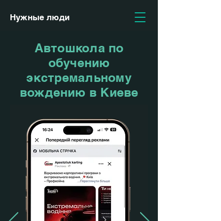
Нужные люди
Автошкола по
обучению
экстремальному
вождению в Киеве