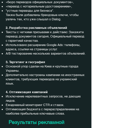
«бюро переводов официальных документов»,
«перевод с нотариальным удостоверением»,
"устные переводы для бизнеса".
Также были добавлены брендовые ключи, чтобы
увлечь тех, кто уже слышал о Dialog.
2. Разработка рекламных объявлений
Тексты с четкими призывами к действию: Закажите
перевод документов сегодня, Официальный перевод
с гарантией качества.
Использовано расширение Google Ads: телефоны,
адреса, ссылки на страницы услуг.
А/В тестирование нескольких вариантов объявлений.
3. Таргетинг и география
Основной упор сделан на Киев и крупные города
Украины.
Дополнительно настроены кампании на иностранных
клиентов, требующих переводов на украинский
язык.
4. Оптимизация кампаний
Исключение нерелевантных запросов, не дающих
лидов.
Ежедневный мониторинг CTR и ставок.
Оптимизация бюджета с перераспределением на
наиболее прибыльные ключевые слова.
Результаты рекламной