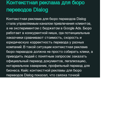
Контекстная реклама для бюро
переводов Dialog
Контекстная реклама для бюро переводов Dialog
стала управляемым каналом привлечения клиентов,
а не экспериментом с бюджетом в Google Ads. Бюро
работает в конкурентной нише, где потенциальные
заказчики сравнивают стоимость, скорость и
юридическую корректность перевода у разных
компаний. В такой ситуации контекстная реклама
бюро переводов должна не просто собирать клики, а
приводить людей с понятным запросом: заказать
официальный перевод документов, легализацию,
нотариальное заверение, профильный перевод для
бизнеса. Кейс контекстной рекламы для бюро
переводов Dialog показал, что связка точной
настройки Google Ads, проработанной структуры
кампаний и сильных офферов в объявлениях может
превратить поиск в стабильный источник обращений.
Правильный акцент на коммерческие запросы с
высоким намерением, удобная форма заявки и
понятные преимущества сервиса позволили
контекстной рекламе стать важной опорой в
развитии бюро.
Исходные данные и специфика
ниши переводов